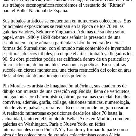
sus trabajos escenográficos recordemos el vestuario de “Ritmos”
para el Ballet Nacional de España.
Sus trabajos artísticos se encuentran en numerosas colecciones. Sus
principales exposiciones se realizan en la época de los 70 en las
galerías Vandrés, Seiquer e Ynguanzo. Además de su obra sobre
papel, entre 1986 y 1998 debemos señalar la presencia de una
escultura en la que aúna su particular visión heredera de ciertas
formas del Surrealismo, con el mundo más contenido de inventadas
escrituras, de ecos tribales, en el que el artista trabajó ya llegados los
90. Su obra pictórica podría ser calificada dentro de un particular y
lírico tachismo, de indudables resonancias poéticas. En sus obras
sucede, en ciertos momentos, una cierta restricción del color en aras
de la obtención de una imagen más potente.
Pin Morales es artista de imaginación ubérrima, sus cuadernos de
dibujo son muestra de una creación espléndida, llena de vericuetos,
indagaciones, ora barroquísima, otrora parca más esencial. En ellos
conviven, además, grafía, collage, alusiones místicas, numerología,
joie de vivre, paisajes, retratos… Ecos siempre de un gran creador.
A realizado numerosas exposiciones desde los años 70 hasta la
actualidad, tanto en el Círculo de Bellas Artes en Madrid, como en
galerías en Washington, París o Nueva York, en ferias
internacionales como Pinta NY y London y formando parte con su
obra de las colecciones de grandes coleccionistas como Alicia