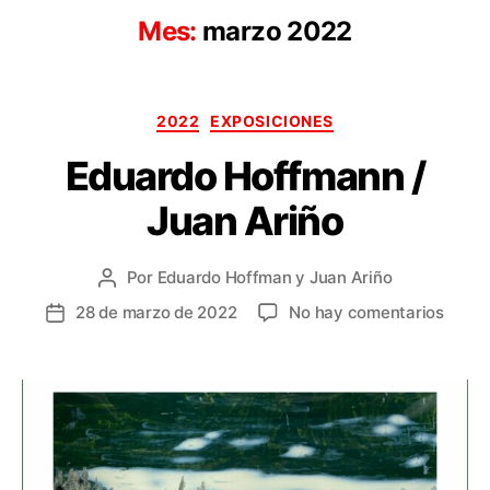
Mes:
marzo 2022
Categorías
2022
EXPOSICIONES
Eduardo Hoffmann /
Juan Ariño
Por
Eduardo Hoffman y Juan Ariño
Autor
de
en
28 de marzo de 2022
No hay comentarios
Fecha
la
Eduar
de
entrada
Hoff
la
/
entrada
Juan
Ariño