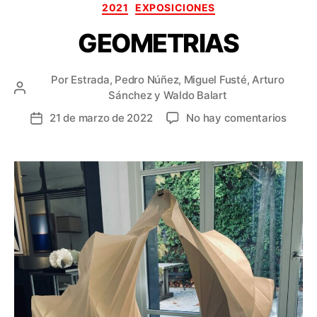
Categorías
2021
EXPOSICIONES
GEOMETRIAS
Por
Estrada, Pedro Núñez, Miguel Fusté, Arturo
Autor
Sánchez y Waldo Balart
de
en
21 de marzo de 2022
No hay comentarios
Fecha
la
GEOM
de
entrada
la
entrada