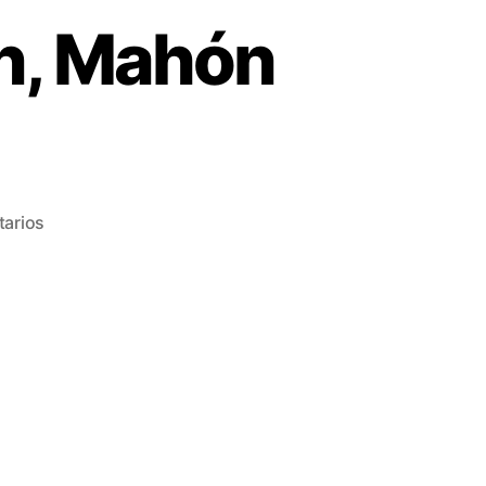
en, Mahón
en
arios
Celebrando
a
Ides
Kihlen,
Mahón
Menorca