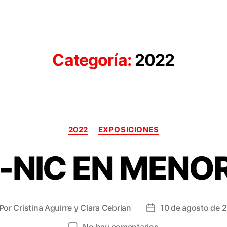
Categoría:
2022
Categorías
2022
EXPOSICIONES
C-NIC EN MENO
Por
Cristina Aguirre y Clara Cebrian
10 de agosto de 
tor
Fecha
de
en